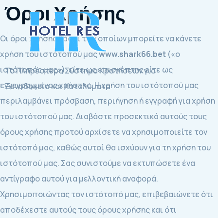
Όροι Χρήσης
Οι όροι χρήσης βάσει των οποίων μπορείτε να κάνετε
χρήση του ιστότοπού μας
www.shark66.bet
(«ο
ιστότοπός μας»), είτε ως επισκέπτης είτε ως
Το Πληρέστερο Σύστημα Κρατήσεων για
εγγεγραμμένος χρήστης. Η χρήση του ιστότοπού μας
Ξενοδοχεία και Καταλύματα
περιλαμβάνει πρόσβαση, περιήγηση ή εγγραφή για χρήση
του ιστότοπού μας. Διαβάστε προσεκτικά αυτούς τους
όρους χρήσης προτού αρχίσετε να χρησιμοποιείτε τον
ιστότοπό μας, καθώς αυτοί θα ισχύουν για τη χρήση του
ιστότοπού μας. Σας συνιστούμε να εκτυπώσετε ένα
αντίγραφο αυτού για μελλοντική αναφορά.
Χρησιμοποιώντας τον ιστότοπό μας, επιβεβαιώνετε ότι
αποδέχεστε αυτούς τους όρους χρήσης και ότι