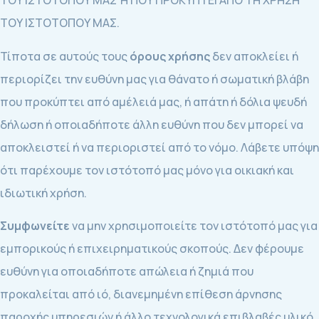
ΤΟΥ ΙΣΤΟΤΟΠΟΥ ΜΑΣ Ή ΠΟΥ ΠΡΟΚΥΠΤΕΙ ΑΠΟ ΤΗ ΧΡΗΣΗ
ΤΟΥ ΙΣΤΟΤΟΠΟΥ ΜΑΣ.
Τίποτα σε αυτούς τους
όρους χρήσης
δεν αποκλείει ή
περιορίζει την ευθύνη μας για θάνατο ή σωματική βλάβη
που προκύπτει από αμέλειά μας, ή απάτη ή δόλια ψευδή
δήλωση ή οποιαδήποτε άλλη ευθύνη που δεν μπορεί να
αποκλειστεί ή να περιοριστεί από το νόμο. Λάβετε υπόψη
ότι παρέχουμε τον ιστότοπό μας μόνο για οικιακή και
ιδιωτική χρήση.
Συμφωνείτε
να μην χρησιμοποιείτε τον ιστότοπό μας για
εμπορικούς ή επιχειρηματικούς σκοπούς. Δεν φέρουμε
ευθύνη για οποιαδήποτε απώλεια ή ζημιά που
προκαλείται από ιό, διανεμημένη επίθεση άρνησης
παροχής υπηρεσιών ή άλλο τεχνολογικά επιβλαβές υλικό